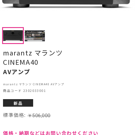
CDプレーヤー・レシーバー
ネットワークプレーヤー・D/Aコンバーター
レコードプレーヤー
フォノイコライザー・MCトランス
marantz マランツ
CINEMA40
スピーカー
AVアンプ
オーディオアクセサリー
marantz マランツ CINEMA40 AVアンプ
ヘッドフォン・イヤホン
商品コード 2302033001
オーディオその他
新品
標準価格:
￥
506,000
AVアンプ
ＴＶ・レコーダー・プレーヤー
価格・納期などはお問い合わせください