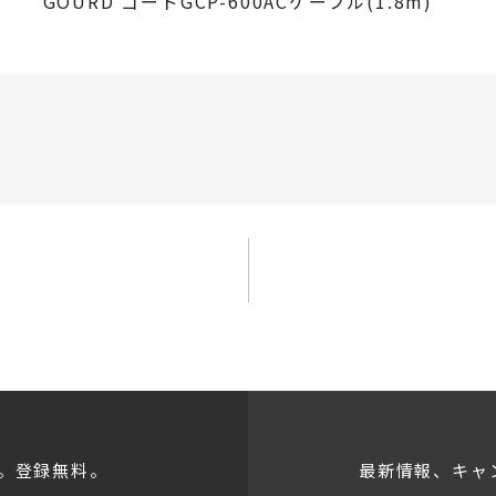
GOURD ゴードGCP-600ACケーブル(1.8m)
。登録無料。
最新情報、キャ