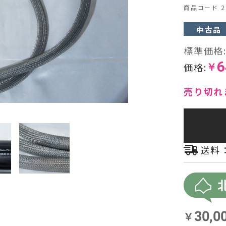
商品コード 22
ヘッドフォン・イヤホン
中古品
オーディオその他
標準価格
6
価格:
￥
AVアンプ
売り切れ
送料