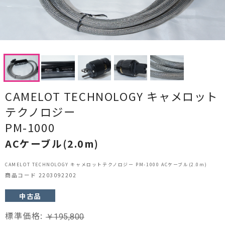
CDプレーヤー・レシーバー
ネットワークプレーヤー・D/Aコンバーター
レコードプレーヤー
フォノイコライザー・MCトランス
CAMELOT TECHNOLOGY キャメロット
スピーカー
テクノロジー
オーディオアクセサリー
PM-1000
ACケーブル(2.0m)
ヘッドフォン・イヤホン
CAMELOT TECHNOLOGY キャメロットテクノロジー PM-1000 ACケーブル(2.0m)
オーディオその他
商品コード 2203092202
AVアンプ
中古品
標準価格:
ＴＶ・レコーダー・プレーヤー
￥
195,800