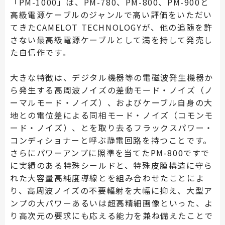
「PM-1000」は、PM-780、PM-800、PM-900と
高級電源ケーブルのジャンルで高い評価をいただい
てきたCAMELOT TECHNOLOGYが、他の追随を許
さない最高級電源ケーブルとして満を持して発売し
た自信作です。
大きな特徴は、デジタル機器等の電磁波発生機器か
ら発生する高周波ノイズの差動モード・ノイズ（ノ
ーマルモード・ノイズ）、およびケーブル自身の大
地との電位差による同相モード・ノイズ（コモンモ
ード・ノイズ）、とを取り去るフラックスパワー・
コンディショナーと呼ぶ静電回路を持つことです。
さらにパワーアンプに照準を当てたPM-800ですで
に実績のある特殊シールドと、特殊皮膜構造に守ら
れた大容量高純度導線とを組み合わせたことによ
り、高周波ノイズの不要輻射を大幅に抑え、大型ア
ンプの大パワーあるいは超高精細画像といった、よ
り高次元の要求にも応える能力を兼ね備えたことで