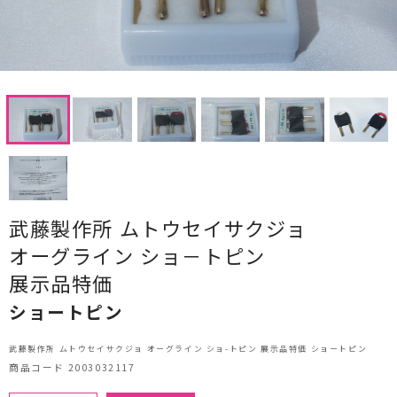
CDプレーヤー・レシーバー
ネットワークプレーヤー・D/Aコンバーター
レコードプレーヤー
フォノイコライザー・MCトランス
スピーカー
オーディオアクセサリー
武藤製作所 ムトウセイサクジョ
オーグライン ショ－トピン
ヘッドフォン・イヤホン
展示品特価
オーディオその他
ショートピン
AVアンプ
武藤製作所 ムトウセイサクジョ オーグライン ショ-トピン 展示品特価 ショートピン
商品コード 2003032117
ＴＶ・レコーダー・プレーヤー