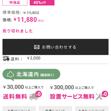
特価品
40
%
off
プロジェクター・スクリーン
標準価格:
￥
19,800
サウンドバー・アンプ内蔵型スピーカー
11,880
価格:
￥
税込
センタースピーカー・サブウーファー
売り切れました
お問い合わせする
送料：
￥
2,000
お届けについて
設置について
お支払いについて