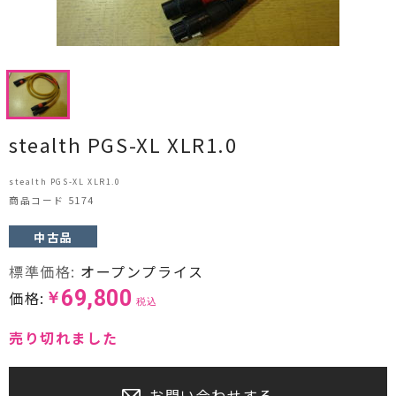
CDプレーヤー・レシーバー
ネットワークプレーヤー・D/Aコンバーター
レコードプレーヤー
フォノイコライザー・MCトランス
stealth PGS-XL XLR1.0
スピーカー
stealth PGS-XL XLR1.0
商品コード 5174
オーディオアクセサリー
中古品
ヘッドフォン・イヤホン
標準価格:
オープンプライス
69,800
価格:
￥
オーディオその他
税込
売り切れました
AVアンプ
ＴＶ・レコーダー・プレーヤー
お問い合わせする