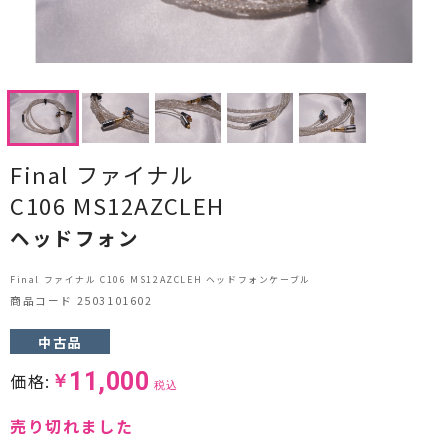
CDプレーヤー・レシーバー
ネットワークプレーヤー・D/Aコンバーター
レコードプレーヤー
フォノイコライザー・MCトランス
Final ファイナル
C106 MS12AZCLEH
スピーカー
ヘッドフォン
オーディオアクセサリー
Final ファイナル C106 MS12AZCLEH ヘッドフォンケーブル
ヘッドフォン・イヤホン
商品コード 2503101602
オーディオその他
中古品
11,000
価格:
￥
AVアンプ
税込
売り切れました
ＴＶ・レコーダー・プレーヤー