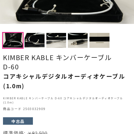
CDプレーヤー・レシーバー
ネットワークプレーヤー・D/Aコンバーター
レコードプレーヤー
フォノイコライザー・MCトランス
KIMBER KABLE キンバーケーブル
スピーカー
D-60
オーディオアクセサリー
コアキシャルデジタルオーディオケーブル
(1.0m)
ヘッドフォン・イヤホン
KIMBER KABLE キンバーケーブル D-60 コアキシャルデジタルオーディオケーブル
オーディオその他
(1.0m)
商品コード 2503032909
AVアンプ
中古品
ＴＶ・レコーダー・プレーヤー
標準価格:
￥
82,500