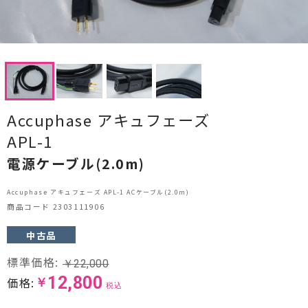
CDプレーヤー・レシーバー
ネットワークプレーヤー・D/Aコンバーター
レコードプレーヤー
フォノイコライザー・MCトランス
Accuphase アキュフェーズ
APL-1
スピーカー
電源ケーブル(2.0m)
オーディオアクセサリー
Accuphase アキュフェーズ APL-1 ACケーブル(2.0m)
ヘッドフォン・イヤホン
商品コード 2303111906
オーディオその他
中古品
標準価格:
￥
22,000
AVアンプ
12,800
価格:
￥
税込
ＴＶ・レコーダー・プレーヤー