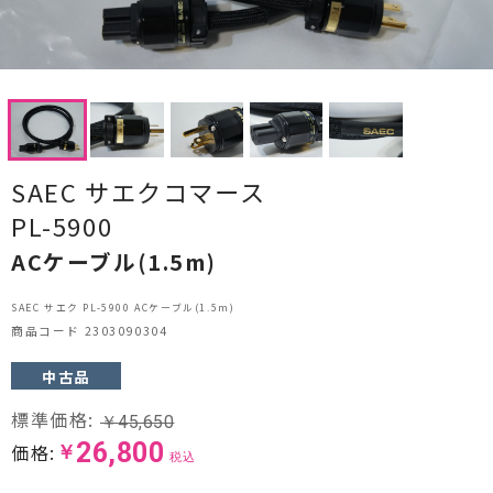
CDプレーヤー・レシーバー
ネットワークプレーヤー・D/Aコンバーター
レコードプレーヤー
フォノイコライザー・MCトランス
SAEC サエクコマース
PL-5900
スピーカー
ACケーブル(1.5m)
オーディオアクセサリー
SAEC サエク PL-5900 ACケーブル(1.5m)
ヘッドフォン・イヤホン
商品コード 2303090304
オーディオその他
中古品
標準価格:
￥
45,650
AVアンプ
26,800
価格:
￥
税込
ＴＶ・レコーダー・プレーヤー