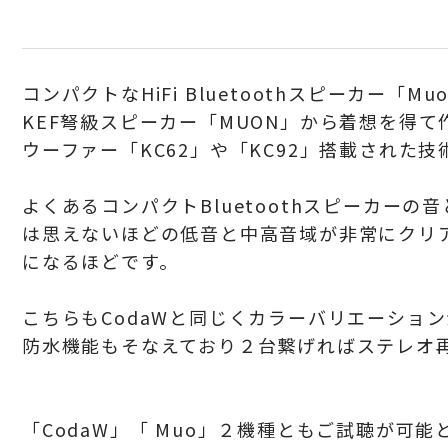
コンパクトなHiFi Bluetoothスピーカー「
KEF弩級スピーカー「MUON」から
着想を得て
ウーファー「KC62」や「KC92」搭載された
よくあるコンパクトBluetoothスピーカー
は思えないほどの低音と中高音域が非常にクリア
になるほどです。
こちらもCodaWと同じくカラーバリエーショ
防水機能もそなえており２台繋げればステレオ
「CodaW」「 Muo」２機種ともご試聴が可