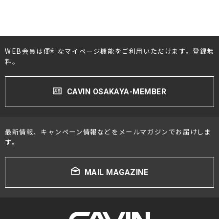
#PRIMARE(プライマー)
#PROSTO(プロスト)
#QUAD(クォード)
WEB会員は便利なマイページ機能をご利用いただけます。登録無
#SilentAngel(サイレントエンジェル)
料。
#Synergistic Research(シナジスティックリサー
チ)
CAVIN OSAKAYA-MEMBER
#STAX(スタックス)
#StereoSound(ステレオサウンド)
最新情報、キャンペーン情報などをメールマガジンでお届けしま
す。
#SFORZATO(スフォルツァ－ト)
#SPEC(スペック)
#SME(エスエムイー)
MAIL MAGAZINE
#Sonus faber(ソナスファベール)
#SONY(ソニー)
#SOUL NOTE(ソウルノート)