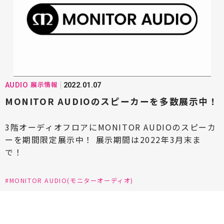
#Mcintosh(マッキントッシュ)
#marantz(マランツ)
#MONITOR AUDIO(モニターオーディオ)
#NAGAOKA(ナガオカ)
#NASPEC(ナスペック)
展示情報
AUDIO
2022.01.07
#Ninonyno2(ニーノニーノニ)
MONITOR AUDIOのスピーカーを多数展示中！
#Octave(オクターブ)
#ortofon(オルトフォン)
3階オーディオフロアにMONITOR AUDIOのスピーカ
ーを期間限定展示中！ 展示期間は2022年3月末ま
#Pioneer(パイオニア)
#Paradigm(パラダイム)
で！
#PIEGA(ピエガ)
#PDN(ピーディーエヌ)
#Phasemation(フェーズメーション)
#MONITOR AUDIO(モニターオーディオ)
#Playback Designs(プレイバックデザインズ)
#Polk Audio(ポークオーディオ)