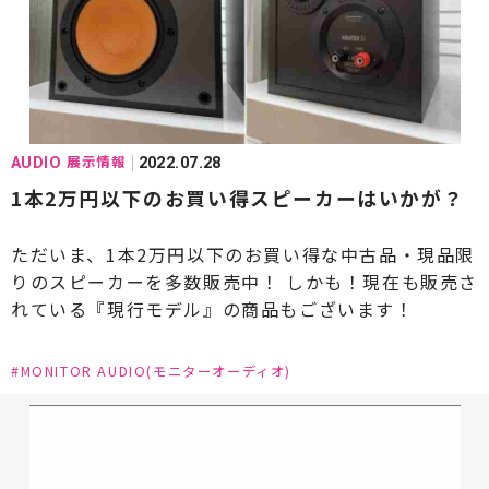
#Fuhlen Coordinate(フューレンコーディネート)
#GOLD MUND(ゴールドムンド)
#HARMAN(ハーマン)
#Harbeth(ハーベス)
#IsoTek(アイソテック)
#JBL(ジェービーエル)
展示情報
AUDIO
2022.07.28
#KEF(ケーイーエフ)
#KLAUDiO(クラウディオ)
1本2万円以下のお買い得スピーカーはいかが？
#Klipsch(クリプシュ)
#KRELL(クレル)
ただいま、1本2万円以下のお買い得な中古品・現品限
#KRIPTON(クリプトン)
りのスピーカーを多数販売中！ しかも！現在も販売さ
れている『現行モデル』の商品もございます！
#Kojo Technology(コージョーテクノロジー)
#LUXMAN(ラックスマン)
#LINN(リン)
#MONITOR AUDIO(モニターオーディオ)
#LUMIN(ルーミン)
#Mark Levinson(マークレビンソン)
#MARTEN(マーテン)