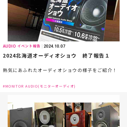
#AUDIA(オーディア)
#Aurender(オーレンダー)
#Audio-Technica(オーディオテクニカ)
#ALBEDO(アルベド)
#Avantgarde(アヴァンギャルド)
イベント報告
AUDIO
2024.10.07
#Bowers & Wilkins[B&W]（バウワースアンドウィ
2024北海道オーディオショウ 終了報告１
ルキンス）
#Bluesound(ブルーサウンド)
熱気にあふれたオーディオショウの様子をご紹介！
#Burmester(ブルメスター)
#CHORD(コード)
#MONITOR AUDIO(モニターオーディオ)
#CH Precision(シーエイチプレシジョン)
#Constellation Audio(コンステレーションオーデ
ィオ)
#DALI(ダリ)