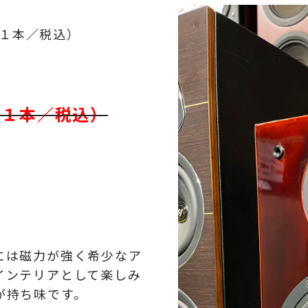
１本／税込）
（１本／税込）
には磁力が強く希少なア
インテリアとして楽しみ
が持ち味です。