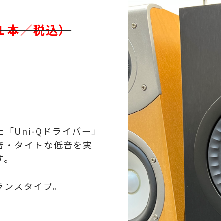
１本／税込）
「Uni-Qドライバー」
音・タイトな低音を実
す。
ランスタイプ。