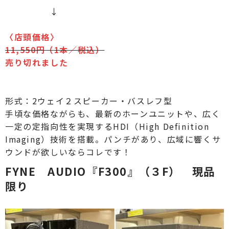
↓
〈
店頭価格
〉
11,550円
（
1本
／税込
）
売り切れました
形式：2ウェイ２スピーカー・バスレフ型
手頃な価格ながらも、最新のホーンユニットや、広く
一定の定指向性を実現するHDI（High Definition
Imaging）技術を搭載。パンチがあり、広域に響くサ
ウンドが欲しいならコレです！
FYNE AUDIO『F300』（３F） 現品
限り