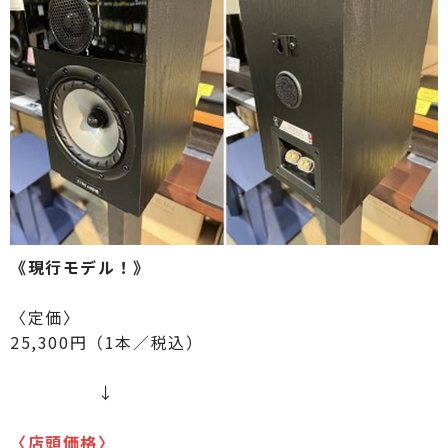
《現行モデル！》
〈定価〉
25,300円（1本／税込）
↓
〈
店頭価格
〉