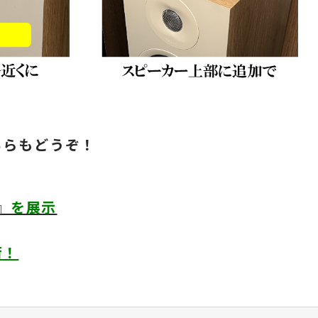
ちらもどうぞ！
）
2』を展示
荷！