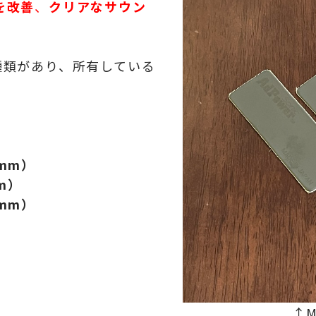
を改善
、
クリアなサウン
種類があり、所有している
。
5mm
）
m
）
5mm
）
↑