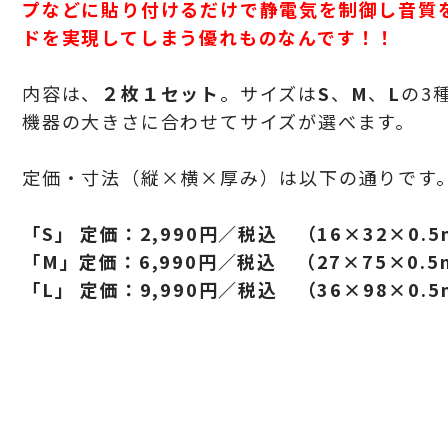
プなどに貼り付けるだけで静電気を制御し音質
ドを実現してしまう優れものなんです！！
内容は、
２枚１セット
。サイズは
S
、
M
、
L
の
3
機器の大きさに合わせてサイズが選べます。
定価・寸法（縦×横×厚み）は以下の通りです
「
S
」 定価：
2,990
円／税込 （
16
×
32
×
0.
「
M
」定価：
6,990
円／税込 （
27×75×0.5
「
L
」 定価：
9,990
円／税込 （
36×98×0.