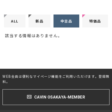
CDプレーヤー・レシーバー
ネットワークプレーヤー・D/Aコンバーター
ALL
新品
中古品
特価品
レコードプレーヤー
該当する情報はありません。
フォノイコライザー・MCトランス
スピーカー
オーディオアクセサリー
ヘッドフォン・イヤホン
WEB会員は便利なマイページ機能をご利用いただけます。登録無
料。
オーディオその他
AVアンプ
CAVIN OSAKAYA-MEMBER
ＴＶ・レコーダー・プレーヤー