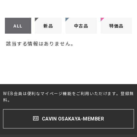
CDプレーヤー・レシーバー
ネットワークプレーヤー・D/Aコンバーター
ALL
新品
中古品
特価品
レコードプレーヤー
該当する情報はありません。
フォノイコライザー・MCトランス
スピーカー
オーディオアクセサリー
ヘッドフォン・イヤホン
WEB会員は便利なマイページ機能をご利用いただけます。登録無
料。
オーディオその他
AVアンプ
CAVIN OSAKAYA-MEMBER
ＴＶ・レコーダー・プレーヤー