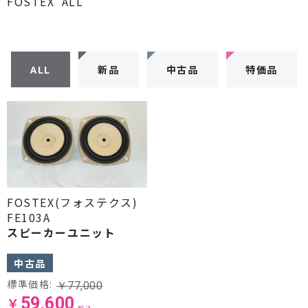
FOSTEX
ALL
CDプレーヤー・レシーバー
ネットワークプレーヤー・D/Aコンバーター
ALL
新品
中古品
特価品
レコードプレーヤー
フォノイコライザー・MCトランス
スピーカー
オーディオアクセサリー
ヘッドフォン・イヤホン
FOSTEX(フォステクス)
FE103A
スピーカーユニット
オーディオその他
中古品
AVアンプ
標準価格:
￥
77,000
ＴＶ・レコーダー・プレーヤー
￥
59,600