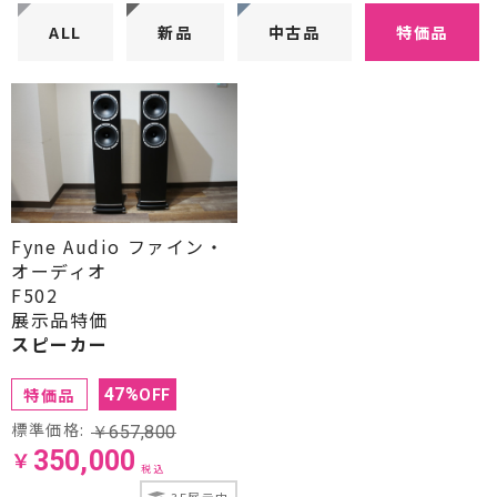
CDプレーヤー・レシーバー
ALL
新品
中古品
特価品
ネットワークプレーヤー・D/Aコンバーター
レコードプレーヤー
フォノイコライザー・MCトランス
スピーカー
Fyne Audio ファイン・
オーディオ
オーディオアクセサリー
F502
展示品特価
ヘッドフォン・イヤホン
スピーカー
オーディオその他
特価品
47
%
OFF
AVアンプ
標準価格:
￥
657,800
￥
350,000
税込
ＴＶ・レコーダー・プレーヤー