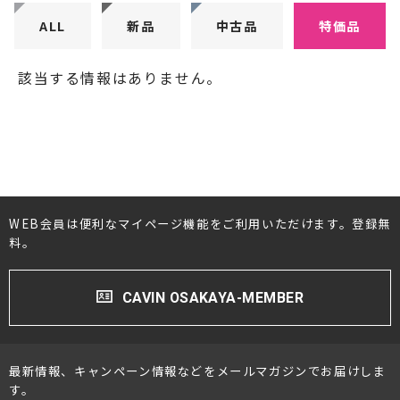
CDプレーヤー・レシーバー
ALL
新品
中古品
特価品
ネットワークプレーヤー・D/Aコンバーター
該当する情報はありません。
レコードプレーヤー
フォノイコライザー・MCトランス
スピーカー
オーディオアクセサリー
WEB会員は便利なマイページ機能をご利用いただけます。登録無
料。
ヘッドフォン・イヤホン
CAVIN OSAKAYA-MEMBER
オーディオその他
AVアンプ
最新情報、キャンペーン情報などをメールマガジンでお届けしま
ＴＶ・レコーダー・プレーヤー
す。