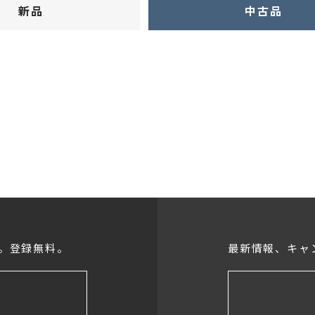
新品
中古品
ヘッドフォン・イヤホン
オーディオその他
AVアンプ
。登録無料。
最新情報、キャ