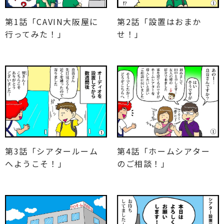
第1話「CAVIN大阪屋に
第2話「設置はおまか
行ってみた！」
せ！」
第3話「シアタールーム
第4話「ホームシアター
へようこそ！」
のご相談！」