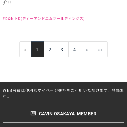
介!!
#D&M HD(ディーアンドエムホールディングス)
«
1
2
3
4
»
»»
WEB会員は便利なマイページ機能をご利用いただけます。登録無
料。
CAVIN OSAKAYA-MEMBER