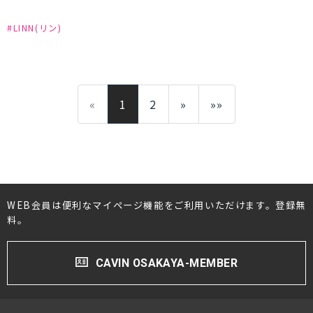
#LINN(リン)
«
1
2
»
»»
WEB会員は便利なマイページ機能をご利用いただけます。登録無
料。
CAVIN OSAKAYA-MEMBER