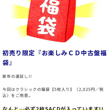
初売り限定『お楽しみＣＤ中古盤福
袋』
新年の運試し!!
今回は
クラシックの福袋【
5枚入り
】
（2,025円／税
込
）をご用意。
なんと…必ず2枚SACDが入っています!!