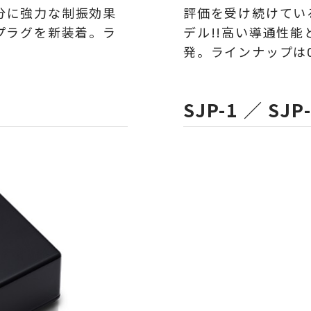
分に強力な制振効果
評価を受け続けている
プラグを新装着。
ラ
デル!!高い導通性能
発。
ラインナップは
SJP-1 ／ SJP