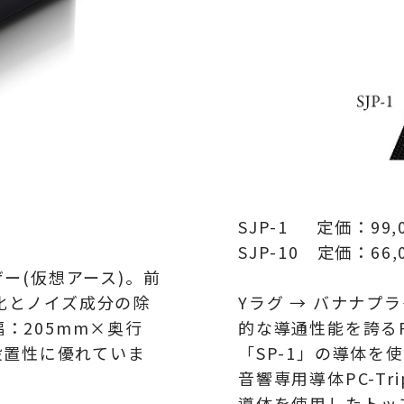
SJP-1 定価：
99,
SJP-10
定価：66,
ー(仮想アース)
。前
化とノイズ成分の除
Yラグ → バナナプ
幅：
205mm×
奥行
的な導通性能を誇るPC
設置性に優れていま
「SP-1」の導体を
音響専用導体PC-Tr
導体を使用したトッ