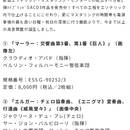
新設エソテリック・マスタリング・センターでの記念すべき第1
弾ﾊｲﾌﾞﾘｯﾄﾞSACD3作品を発売中！すべての工程をエソテリック
内で仕上げることにこだわり、更にマスタリングの時間帯も電源
事情の最も良い日曜・祝日の深夜に行う徹底ぶりで、今まで以上
の高音質盤が誕生しました。
① 「マーラー：交響曲第3番、第1番《巨人》」（画
像左）
クラウディオ・アバド（指揮）
ベルリン・フィルハーモニー管弦楽団
規格番号：ESSＧ-90252/3
定価：8,000円（税込／2枚組）
② 「エルガー：チェロ協奏曲、《エニグマ》変奏曲、
行進曲《威風堂々》」（画像中央）
ジャクリーヌ・デュ・プレ(チェロ)
サー・ジョン・バルビローリ（指揮）