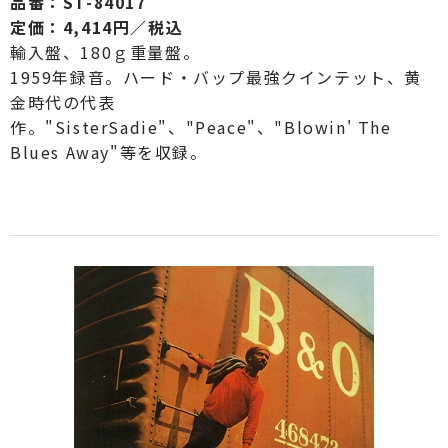
品番：ST-84017
定価：4,414円／税込
輸入盤、180ｇ重量盤。
1959年録音。ハード・バップ最強クインテット、黄
金時代の代表
作。"SisterSadie"、"Peace"、"Blowin' The
Blues Away"等を収録。