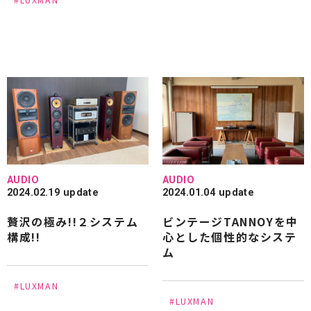
#LUXMAN
#PROSTO
#Phasemation
#Polk Audio
#Quadraspire
#SAEC
#SANSUI
#SOULNOTE
#SonusFaber
#SONY
#STROMTANK
#STUDER
#TAD
#TAOC
#TANNOY
#TEAC
#Technics
#Triode
#THORENS
#Victor
#WADIA
#Wireworld
#WELLFLOAT
#Wilson Benesch
#YAMAHA
AUDIO
AUDIO
2024.02.19 update
2024.01.04 update
#山本音響工芸
#埋め込み型スピーカー
贅沢の極み!!２システム
ビンテージTANNOYを中
#ホームシアター
#キクチ科学研究所
構成!!
心とした個性的なシステ
ム
#5.1chシステム
すべて
#LUXMAN
#LUXMAN