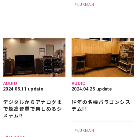
#LUXMAN
#GOLDMUND
#GLANZ
#HAMILeX
#Harbeth
#IsoTek
#JBL
#JORMA DESIGN
#JUNONE
#JVC
#KIRMUSS AUDIO
#KEF
#KITHIT
#KLAUDIO
#KRIPTON
#KRELL
#LINN
#LINDEMANN
#Luna Cables
#Lumen white
#LUXMAN
#MARK LEVINSON
#MARTEN
#marantz
#MONITOR AUDIO
AUDIO
AUDIO
2024.05.11 update
2024.04.25 update
#Mcintosh
#NOTTINGHAM
#NVS Sound
デジタルからアナログま
往年の名機パラゴンシス
#OCTAVE
#OPPO
#ORB
#OYAIDE
で超高音質で楽しめるシ
テム!!
ステム!!
#Ortofon
#OPTOMA
#Panasonic
#PASS
#Paradigm
#Pioneer
#PIEGA
#PRO JECT
#LUXMAN