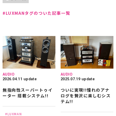
#Accuphase
#Acoustic Solid
#LUXMANタグのついた記事一覧
#Acoustic Revive
#ADK
#AIR TIGHT
#andante largo
#audio-technica
#avantgarde acoustic
#B&W
#CEC
#Cocktail Audio
#CHORD
#CHORD COMPANY
#Clearaudio
#DALI
#dCS
#DENON
#DELA
#EAR
AUDIO
AUDIO
#EDISCREATION
#ESOTERIC
#EINSTEIN
2026.04.11 update
2025.07.19 update
無指向性スーパートゥイ
ついに実現!!憧れのアナ
#ELECTROCOMPANIET
#Entreq
ーター 搭載システム!!
ログを贅沢に楽しむシス
#Fidelity-Research
#FiiO
#Focal
テム!!
#FOSTEX
#FRANCO SERBLIN
#FYNE AUDIO
#LUXMAN