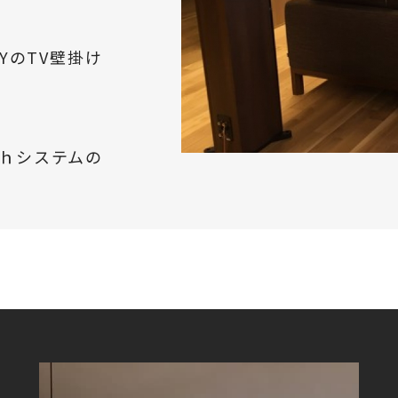
NYのTV壁掛け
ｃｈシステムの