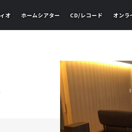
ィオ
ホームシアター
CD/レコード
オンラ
ム