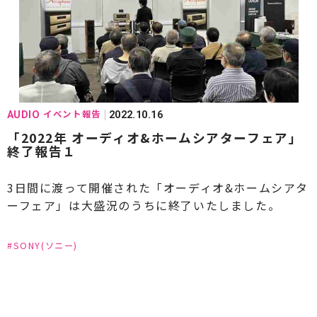
#PRIMARE(プライマー)
#PROSTO(プロスト)
#QUAD(クォード)
#SilentAngel(サイレントエンジェル)
#Synergistic Research(シナジスティックリサー
イベント報告
AUDIO
2022.10.16
チ)
「2022年 オーディオ&ホームシアターフェア」
終了報告１
#STAX(スタックス)
#StereoSound(ステレオサウンド)
3日間に渡って開催された「オーディオ&ホームシアタ
ーフェア」は大盛況のうちに終了いたしました。
#SFORZATO(スフォルツァ－ト)
#SPEC(スペック)
#SME(エスエムイー)
#SONY(ソニー)
#Sonus faber(ソナスファベール)
#SONY(ソニー)
#SOUL NOTE(ソウルノート)