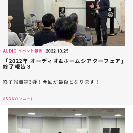
#Mcintosh(マッキントッシュ)
#marantz(マランツ)
#MONITOR AUDIO(モニターオーディオ)
#NAGAOKA(ナガオカ)
#NASPEC(ナスペック)
イベント報告
AUDIO
2022.10.25
#Ninonyno2(ニーノニーノニ)
「2022年 オーディオ&ホームシアターフェア」
終了報告３
#Octave(オクターブ)
#ortofon(オルトフォン)
終了報告第3弾！今回が最後となります！
#Pioneer(パイオニア)
#Paradigm(パラダイム)
#PIEGA(ピエガ)
#PDN(ピーディーエヌ)
#SONY(ソニー)
#Phasemation(フェーズメーション)
#Playback Designs(プレイバックデザインズ)
#Polk Audio(ポークオーディオ)