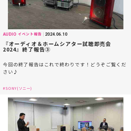
#D&M HD(ディーアンドエムホールディングス)
#DENON(デノン)
#DEVIALET(デビアレ)
#DELA(デラ)
#EINSTEIN(アインシュタイン)
イベント報告
AUDIO
2024.06.10
#Eilex(アイレックス)
#EIM電子(エイムデンシ)
『オーディオ＆ホームシアター試聴即売会
2024』終了報告③
#ECLIPSE(イクリプス)
#estelon(エステロン)
#ESOTERIC(エソテリック)
今回の終了報告はこれで終わりです！どうぞご覧くだ
さい♪
#EDISCREATION(エディスクリエーション)
#ELAC(エラック)
#ELECTORI(エレクトリ)
#SONY(ソニー)
#FINK team(フィンク・チーム)
#FYNE AUDIO(ファインオーディオ)
#FOCAL(フォーカル)
#FOSTEX(フォステクス)