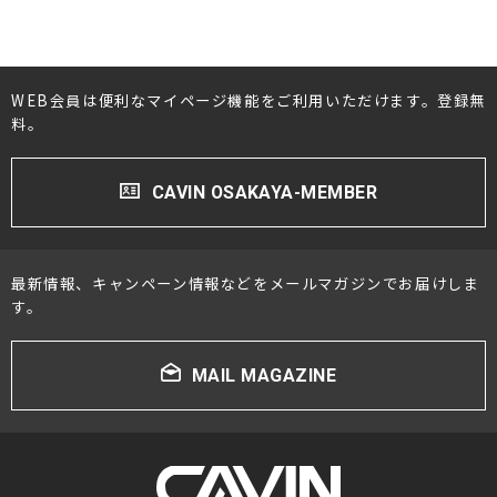
#TANNOY(タンノイ)
#TAD(タッド)
#TEAC(ティアック)
#TIGLON(ティグロン)
#Tecnologia e Cuore(テクノロジアイクオーレ)
WEB会員は便利なマイページ機能をご利用いただけます。登録無
料。
#TOP WING(トップウィング)
#Technics(テクニクス)
#Triode(トライオード)
CAVIN OSAKAYA-MEMBER
#THORENS(トーレンス)
#VERTERE(ヴァルテレ)
#Victor(ビクター)
最新情報、キャンペーン情報などをメールマガジンでお届けしま
す。
#VIVID audio(ビビッドオーディオ)
#YAMAHA(ヤマハ)
#Ypsilon(イプシロン)
MAIL MAGAZINE
#YG acoustics(ワイジーアコースティック)
#Zonotone(ゾノトーン)
#アイシン高丘
#朝日木材加工
#アナログアクセサリー