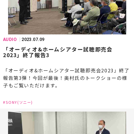
#Fuhlen Coordinate(フューレンコーディネート)
#GOLD MUND(ゴールドムンド)
#HARMAN(ハーマン)
#Harbeth(ハーベス)
#IsoTek(アイソテック)
#JBL(ジェービーエル)
AUDIO
2023.07.09
「オーディオ&ホームシアター試聴即売会
#KEF(ケーイーエフ)
#KLAUDiO(クラウディオ)
2023」終了報告3
#Klipsch(クリプシュ)
#KRELL(クレル)
「オーディオ&ホームシアター試聴即売会2023」終了
#KRIPTON(クリプトン)
報告第3弾！今回が最後！奥村氏のトークショーの様
子もご覧いただけます。
#Kojo Technology(コージョーテクノロジー)
#LUXMAN(ラックスマン)
#LINN(リン)
#SONY(ソニー)
#LUMIN(ルーミン)
#Mark Levinson(マークレビンソン)
#MARTEN(マーテン)