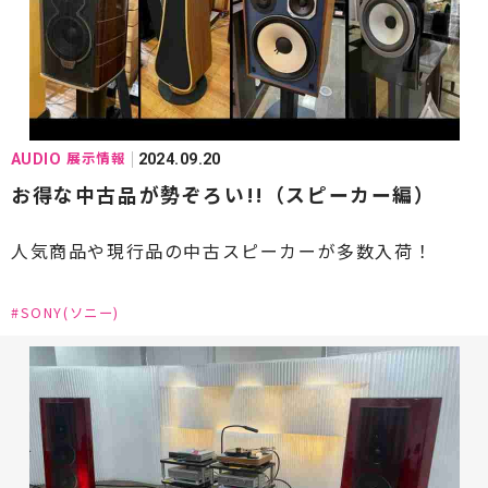
#AUDIA(オーディア)
#Aurender(オーレンダー)
#Audio-Technica(オーディオテクニカ)
#ALBEDO(アルベド)
#Avantgarde(アヴァンギャルド)
展示情報
AUDIO
2024.09.20
#Bowers & Wilkins[B&W]（バウワースアンドウィ
お得な中古品が勢ぞろい!!（スピーカー編）
ルキンス）
人気商品や現行品の中古スピーカーが多数入荷！
#Bluesound(ブルーサウンド)
#Burmester(ブルメスター)
#CHORD(コード)
#SONY(ソニー)
#CH Precision(シーエイチプレシジョン)
#Constellation Audio(コンステレーションオーデ
ィオ)
#DALI(ダリ)