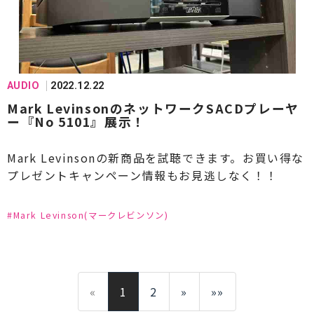
#PRIMARE(プライマー)
#PROSTO(プロスト)
#QUAD(クォード)
#SilentAngel(サイレントエンジェル)
AUDIO
2022.12.22
#Synergistic Research(シナジスティックリサー
Mark LevinsonのネットワークSACDプレーヤ
ー『No 5101』展示！
チ)
#STAX(スタックス)
Mark Levinsonの新商品を試聴できます。お買い得な
プレゼントキャンペーン情報もお見逃しなく！！
#StereoSound(ステレオサウンド)
#SFORZATO(スフォルツァ－ト)
#Mark Levinson(マークレビンソン)
#SPEC(スペック)
#SME(エスエムイー)
#Sonus faber(ソナスファベール)
#SONY(ソニー)
«
#SOUL NOTE(ソウルノート)
1
2
»
»»