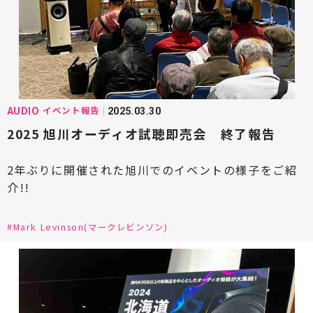
#D&M HD(ディーアンドエムホールディングス)
#DENON(デノン)
#DEVIALET(デビアレ)
#DELA(デラ)
#EINSTEIN(アインシュタイン)
#Eilex(アイレックス)
#EIM電子(エイムデンシ)
イベント報告
AUDIO
2025.03.30
#ECLIPSE(イクリプス)
#estelon(エステロン)
2025 旭川オーディオ試聴即売会 終了報告
#ESOTERIC(エソテリック)
2年ぶりに開催された旭川でのイベントの様子をご紹
#EDISCREATION(エディスクリエーション)
介!!
#ELAC(エラック)
#ELECTORI(エレクトリ)
#Mark Levinson(マークレビンソン)
#FINK team(フィンク・チーム)
#FYNE AUDIO(ファインオーディオ)
#FOCAL(フォーカル)
#FOSTEX(フォステクス)