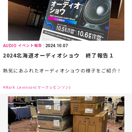
#Fuhlen Coordinate(フューレンコーディネート)
#GOLD MUND(ゴールドムンド)
#HARMAN(ハーマン)
#Harbeth(ハーベス)
#IsoTek(アイソテック)
#JBL(ジェービーエル)
イベント報告
AUDIO
2024.10.07
#KEF(ケーイーエフ)
#KLAUDiO(クラウディオ)
2024北海道オーディオショウ 終了報告１
#Klipsch(クリプシュ)
#KRELL(クレル)
熱気にあふれたオーディオショウの様子をご紹介！
#KRIPTON(クリプトン)
#Kojo Technology(コージョーテクノロジー)
#Mark Levinson(マークレビンソン)
#LUXMAN(ラックスマン)
#LINN(リン)
#LUMIN(ルーミン)
#Mark Levinson(マークレビンソン)
#MARTEN(マーテン)