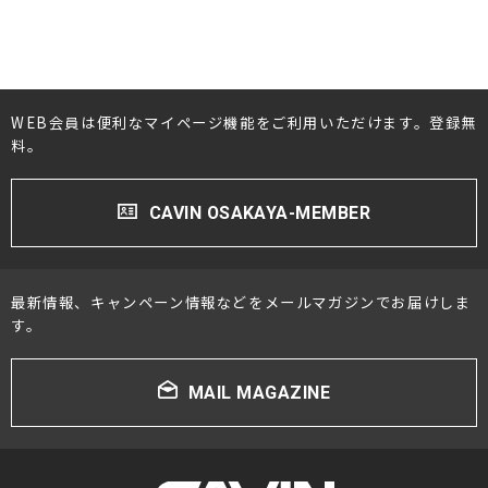
#TANNOY(タンノイ)
#TAD(タッド)
#TEAC(ティアック)
#TIGLON(ティグロン)
#Tecnologia e Cuore(テクノロジアイクオーレ)
WEB会員は便利なマイページ機能をご利用いただけます。登録無
#TOP WING(トップウィング)
料。
#Technics(テクニクス)
#Triode(トライオード)
CAVIN OSAKAYA-MEMBER
#THORENS(トーレンス)
#VERTERE(ヴァルテレ)
#Victor(ビクター)
最新情報、キャンペーン情報などをメールマガジンでお届けしま
#VIVID audio(ビビッドオーディオ)
す。
#YAMAHA(ヤマハ)
#Ypsilon(イプシロン)
MAIL MAGAZINE
#YG acoustics(ワイジーアコースティック)
#Zonotone(ゾノトーン)
#アイシン高丘
#朝日木材加工
#アナログアクセサリー