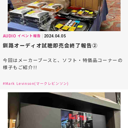
#Mcintosh(マッキントッシュ)
#marantz(マランツ)
#MONITOR AUDIO(モニターオーディオ)
イベント報告
AUDIO
2024.04.05
釧路オーディオ試聴即売会終了報告②
#NAGAOKA(ナガオカ)
#NASPEC(ナスペック)
#Ninonyno2(ニーノニーノニ)
今回はメーカーブースと、ソフト・特価品コーナーの
様子もご紹介!!
#Octave(オクターブ)
#ortofon(オルトフォン)
#Pioneer(パイオニア)
#Paradigm(パラダイム)
#Mark Levinson(マークレビンソン)
#PIEGA(ピエガ)
#PDN(ピーディーエヌ)
#Phasemation(フェーズメーション)
#Playback Designs(プレイバックデザインズ)
#Polk Audio(ポークオーディオ)