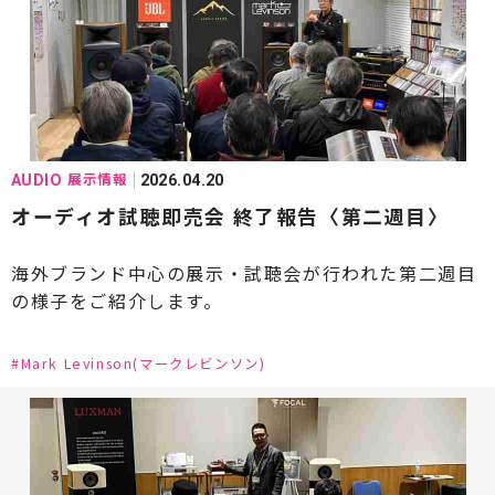
#AUDIA(オーディア)
#Aurender(オーレンダー)
#Audio-Technica(オーディオテクニカ)
#ALBEDO(アルベド)
#Avantgarde(アヴァンギャルド)
展示情報
AUDIO
2026.04.20
#Bowers & Wilkins[B&W]（バウワースアンドウィ
オーディオ試聴即売会 終了報告〈第二週目〉
ルキンス）
#Bluesound(ブルーサウンド)
海外ブランド中心の展示・試聴会が行われた第二週目
の様子をご紹介します。
#Burmester(ブルメスター)
#CHORD(コード)
#CH Precision(シーエイチプレシジョン)
#Mark Levinson(マークレビンソン)
#Constellation Audio(コンステレーションオーデ
ィオ)
#DALI(ダリ)