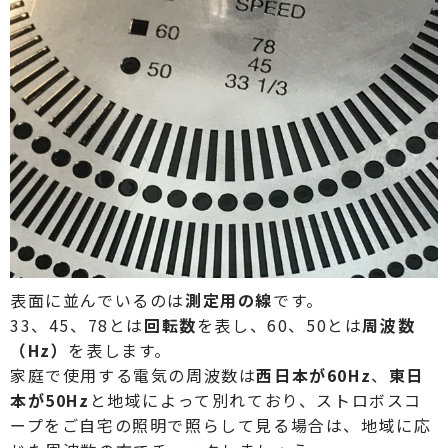
表面に並んでいるのは
測定用の線
です。
33、45、78とは
回転数
を表し、60、50とは
周波数
（Hz）
を表します。
家庭で使用する電気の周波数は
西日本が60Hz
、
東日
本が50Hz
と地域によって別れており、ストロボスコ
ープをご自宅の照明で照らして見る場合は、地域に応