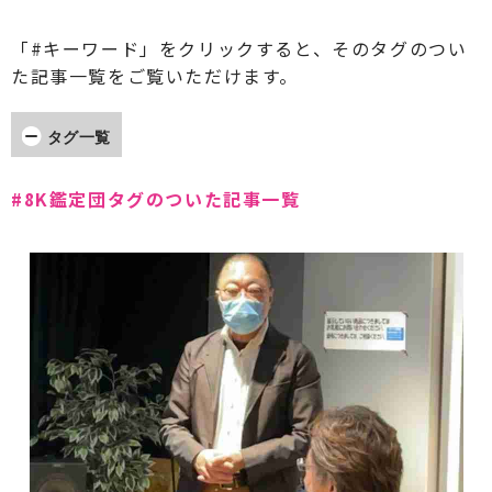
「#キーワード」をクリックすると、そのタグのつい
た記事一覧をご覧いただけます。
タグ一覧
#EPSON
#ECLIPSE
#Victor
#KEF
#8K鑑定団タグのついた記事一覧
#marantz
#JVC
#YAMAHA
#polkaudio
#B&W
#DENON
#SONY
#カジュアルシアター
#5.1chシステム
#5.1.4chシステム
#ワイヤレス・オーディオシステム
#４K有機ELテレビ
#４K液晶テレビ
#8K鑑定団
#プロジェクター
#ホームシアター
#イベント報告
すべて