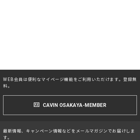
#GOLDMUND
#GLANZ
#HAMILeX
#Harbeth
#IsoTek
#JBL
#JORMA DESIGN
#JUNONE
#JVC
#KIRMUSS AUDIO
#KEF
#KITHIT
#KLAUDIO
#KRIPTON
#KRELL
#LINN
#LINDEMANN
#Luna Cables
#Lumen white
#LUXMAN
#MARK LEVINSON
WEB会員は便利なマイページ機能をご利用いただけます。登録無
#MARTEN
#marantz
#MONITOR AUDIO
料。
#Mcintosh
#NOTTINGHAM
#NVS Sound
CAVIN OSAKAYA-MEMBER
#OCTAVE
#OPPO
#ORB
#OYAIDE
#Ortofon
#OPTOMA
#Panasonic
#PASS
#Paradigm
#Pioneer
#PIEGA
#PRO JECT
最新情報、キャンペーン情報などをメールマガジンでお届けしま
す。