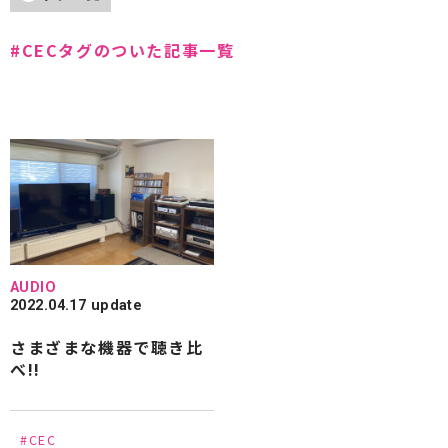
#Accuphase
#Acoustic Solid
#CECタグのついた記事一覧
#Acoustic Revive
#ADK
#AIR TIGHT
#andante largo
#audio-technica
#avantgarde acoustic
#B&W
#CEC
#Cocktail Audio
#CHORD
#CHORD COMPANY
#Clearaudio
#DALI
#dCS
#DENON
#DELA
#EAR
AUDIO
#EDISCREATION
#ESOTERIC
#EINSTEIN
2022.04.17 update
さまざまな機器で聴き比
#ELECTROCOMPANIET
#Entreq
べ!!
#Fidelity-Research
#FiiO
#Focal
#FOSTEX
#FRANCO SERBLIN
#FYNE AUDIO
#CEC