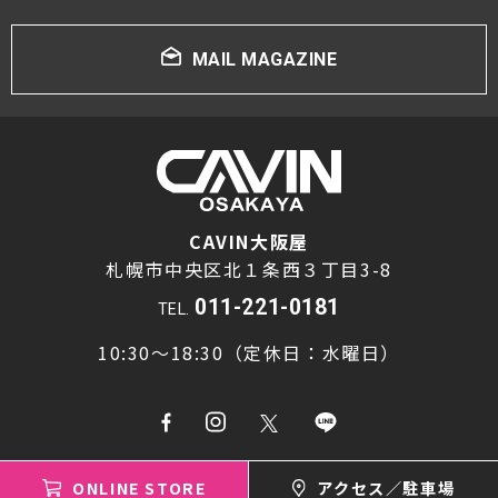
#PROSTO
#Phasemation
#Polk Audio
#Quadraspire
#SAEC
#SANSUI
MAIL MAGAZINE
#SOULNOTE
#SonusFaber
#SONY
#STROMTANK
#STUDER
#TAD
#TAOC
#TANNOY
#TEAC
#Technics
#Triode
#THORENS
#Victor
#WADIA
#Wireworld
CAVIN大阪屋
札幌市中央区北１条西３丁目3-8
#WELLFLOAT
#Wilson Benesch
#YAMAHA
011-221-0181
TEL.
#山本音響工芸
#埋め込み型スピーカー
10:30～18:30（定休日：水曜日）
#ホームシアター
#キクチ科学研究所
#5.1chシステム
すべて
ONLINE STORE
アクセス／駐車場
Copyright © cavin osakaya All rights reserved.