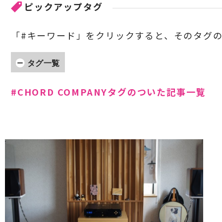
ピックアップタグ
「#キーワード」をクリックすると、そのタグ
タグ一覧
#Accuphase
#Acoustic Solid
#Acoustic Re
#CHORD COMPANYタグのついた記事一覧
#CEC
#Cocktail Audio
#CHORD
#CHORD 
#EINSTEIN
#ELECTROCOMPANIET
#Entreq
#GOLDMUND
#GLANZ
#HAMILeX
#Harbeth
#KLAUDIO
#KRIPTON
#KRELL
#LINN
#LI
#MONITOR AUDIO
#Mcintosh
#NOTTINGH
#PASS
#Paradigm
#Pioneer
#PIEGA
#PR