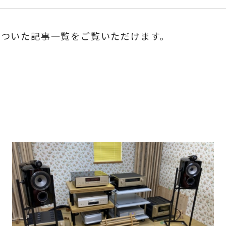
のついた記事一覧をご覧いただけます。
vive
#ADK
#AIR TIGHT
#andante largo
#audio-
COMPANY
#Clearaudio
#DALI
#dCS
#DENON
#
#Fidelity-Research
#FiiO
#Focal
#FOSTEX
#
#IsoTek
#JBL
#JORMA DESIGN
#JUNONE
#J
NDEMANN
#Luna Cables
#Lumen white
#LUXMA
AM
#NVS Sound
#OCTAVE
#OPPO
#ORB
#OYAI
O JECT
#PROSTO
#Phasemation
#Polk Audio