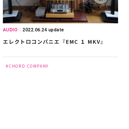
#SOULNOTE
#SonusFaber
#SONY
#STRO
#Victor
#WADIA
#Wireworld
#WELLFLOAT
#キクチ科学研究所
#5.1chシステム
AUDIO
2022.06.24 update
エレクトロコンパニエ『EMC １ MKV』
#CHORD COMPANY