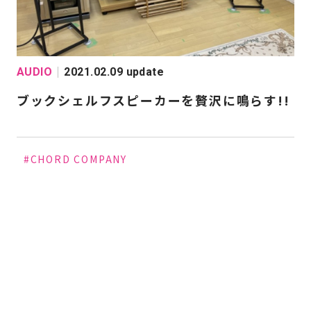
MTANK
#STUDER
#TAD
#TAOC
#TANNOY
#TEA
#Wilson Benesch
#YAMAHA
#山本音響工芸
#埋
AUDIO
2021.02.09 update
ブックシェルフスピーカーを贅沢に鳴らす!!
#CHORD COMPANY