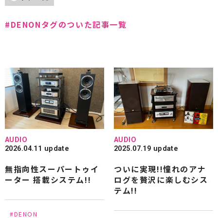
#Accuphase
#Acoustic Solid
#DENONタグのついた記事一覧
#Acoustic Revive
#ADK
#AIR TIGHT
#andante largo
#audio-technica
#avantgarde acoustic
#B&W
#CEC
#Cocktail Audio
#CHORD
#CHORD COMPANY
#Clearaudio
#DALI
#dCS
#DENON
#DELA
#EAR
AUDIO
AUDIO
#EDISCREATION
#ESOTERIC
#EINSTEIN
2026.04.11 update
2025.07.19 update
無指向性スーパートゥイ
ついに実現!!憧れのアナ
#ELECTROCOMPANIET
#Entreq
ーター 搭載システム!!
ログを贅沢に楽しむシス
#Fidelity-Research
#FiiO
#Focal
テム!!
#FOSTEX
#FRANCO SERBLIN
#FYNE AUDIO
#DENON