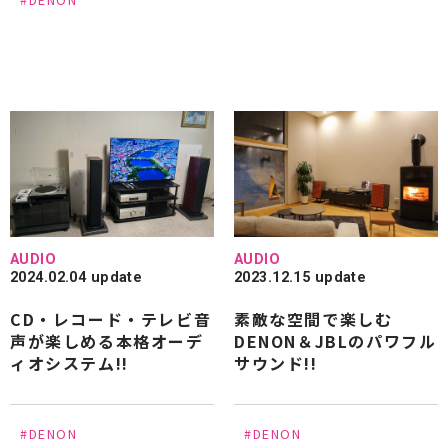
#DENON
#PROSTO
#Phasemation
#Polk Audio
#Quadraspire
#SAEC
#SANSUI
#SOULNOTE
#SonusFaber
#SONY
#STROMTANK
#STUDER
#TAD
#TAOC
#TANNOY
#TEAC
#Technics
#Triode
#THORENS
#Victor
#WADIA
#Wireworld
#WELLFLOAT
#Wilson Benesch
#YAMAHA
AUDIO
AUDIO
2024.02.04 update
2023.12.15 update
#山本音響工芸
#埋め込み型スピーカー
CD・レコード・テレビ音
素敵な空間で楽しむ
#ホームシアター
#キクチ科学研究所
声が楽しめる本格オーデ
DENON＆JBLのパワフル
ィオシステム!!
サウンド!!
#5.1chシステム
すべて
#DENON
#DENON