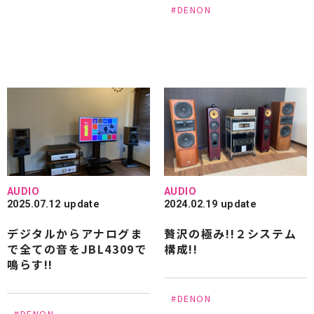
#DENON
#GOLDMUND
#GLANZ
#HAMILeX
#Harbeth
#IsoTek
#JBL
#JORMA DESIGN
#JUNONE
#JVC
#KIRMUSS AUDIO
#KEF
#KITHIT
#KLAUDIO
#KRIPTON
#KRELL
#LINN
#LINDEMANN
#Luna Cables
#Lumen white
#LUXMAN
#MARK LEVINSON
#MARTEN
#marantz
#MONITOR AUDIO
AUDIO
AUDIO
2025.07.12 update
2024.02.19 update
#Mcintosh
#NOTTINGHAM
#NVS Sound
デジタルからアナログま
贅沢の極み!!２システム
#OCTAVE
#OPPO
#ORB
#OYAIDE
で全ての音をJBL4309で
構成!!
鳴らす!!
#Ortofon
#OPTOMA
#Panasonic
#PASS
#Paradigm
#Pioneer
#PIEGA
#PRO JECT
#DENON