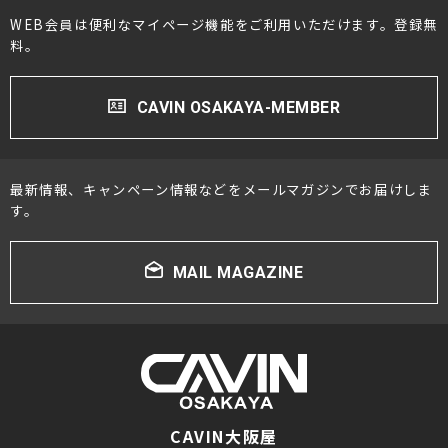
#AUDIA(オーディア)
#Aurender(オーレンダー)
WEB会員は便利なマイページ機能をご利用いただけます。登録無
料。
#Audio-Technica(オーディオテクニカ)
#ALBEDO(アルベド)
CAVIN OSAKAYA-MEMBER
#Avantgarde(アヴァンギャルド)
#Bowers & Wilkins[B&W]（バウワースアンドウィ
最新情報、キャンペーン情報などをメールマガジンでお届けしま
ルキンス）
す。
#Bluesound(ブルーサウンド)
MAIL MAGAZINE
#Burmester(ブルメスター)
#CHORD(コード)
#CH Precision(シーエイチプレシジョン)
#Constellation Audio(コンステレーションオーデ
ィオ)
#DALI(ダリ)
CAVIN大阪屋