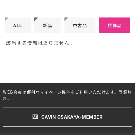
CDプレーヤー・レシーバー
ネットワークプレーヤー・D/Aコンバーター
ALL
新品
中古品
特価品
レコードプレーヤー
該当する情報はありません。
フォノイコライザー・MCトランス
スピーカー
オーディオアクセサリー
ヘッドフォン・イヤホン
WEB会員は便利なマイページ機能をご利用いただけます。登録無
料。
オーディオその他
AVアンプ
CAVIN OSAKAYA-MEMBER
ＴＶ・レコーダー・プレーヤー