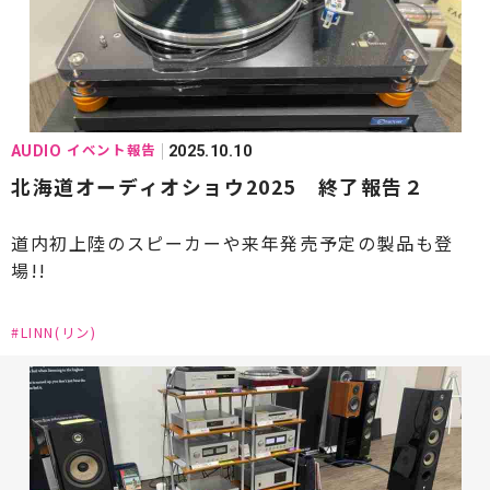
#Fuhlen Coordinate(フューレンコーディネート)
#GOLD MUND(ゴールドムンド)
#HARMAN(ハーマン)
#Harbeth(ハーベス)
#IsoTek(アイソテック)
#JBL(ジェービーエル)
イベント報告
AUDIO
2025.10.10
#KEF(ケーイーエフ)
#KLAUDiO(クラウディオ)
北海道オーディオショウ2025 終了報告２
#Klipsch(クリプシュ)
#KRELL(クレル)
道内初上陸のスピーカーや来年発売予定の製品も登
場!!
#KRIPTON(クリプトン)
#Kojo Technology(コージョーテクノロジー)
#LINN(リン)
#LUXMAN(ラックスマン)
#LINN(リン)
#LUMIN(ルーミン)
#Mark Levinson(マークレビンソン)
#MARTEN(マーテン)