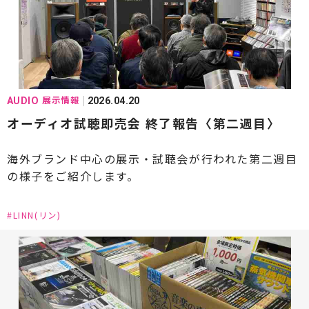
#AUDIA(オーディア)
#Aurender(オーレンダー)
#Audio-Technica(オーディオテクニカ)
#ALBEDO(アルベド)
#Avantgarde(アヴァンギャルド)
展示情報
AUDIO
2026.04.20
#Bowers & Wilkins[B&W]（バウワースアンドウィ
オーディオ試聴即売会 終了報告〈第二週目〉
ルキンス）
海外ブランド中心の展示・試聴会が行われた第二週目
#Bluesound(ブルーサウンド)
の様子をご紹介します。
#Burmester(ブルメスター)
#CHORD(コード)
#LINN(リン)
#CH Precision(シーエイチプレシジョン)
#Constellation Audio(コンステレーションオーデ
ィオ)
#DALI(ダリ)