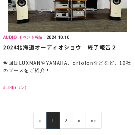
#PRIMARE(プライマー)
#PROSTO(プロスト)
#QUAD(クォード)
#SilentAngel(サイレントエンジェル)
イベント報告
AUDIO
2024.10.10
#Synergistic Research(シナジスティックリサー
2024北海道オーディオショウ 終了報告２
チ)
今回はLUXMANやYAMAHA、ortofonなどなど、10社
#STAX(スタックス)
のブースをご紹介！
#StereoSound(ステレオサウンド)
#LINN(リン)
#SFORZATO(スフォルツァ－ト)
#SPEC(スペック)
#SME(エスエムイー)
#Sonus faber(ソナスファベール)
«
1
2
»
»»
#SONY(ソニー)
#SOUL NOTE(ソウルノート)