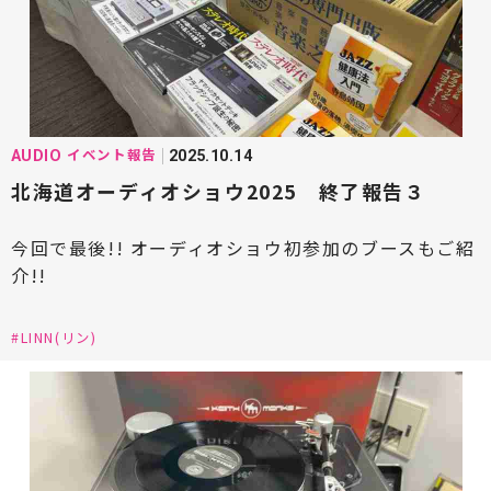
#D&M HD(ディーアンドエムホールディングス)
#DENON(デノン)
#DEVIALET(デビアレ)
#DELA(デラ)
#EINSTEIN(アインシュタイン)
#Eilex(アイレックス)
#EIM電子(エイムデンシ)
イベント報告
AUDIO
2025.10.14
北海道オーディオショウ2025 終了報告３
#ECLIPSE(イクリプス)
#estelon(エステロン)
#ESOTERIC(エソテリック)
今回で最後!! オーディオショウ初参加のブースもご紹
介!!
#EDISCREATION(エディスクリエーション)
#ELAC(エラック)
#ELECTORI(エレクトリ)
#LINN(リン)
#FINK team(フィンク・チーム)
#FYNE AUDIO(ファインオーディオ)
#FOCAL(フォーカル)
#FOSTEX(フォステクス)