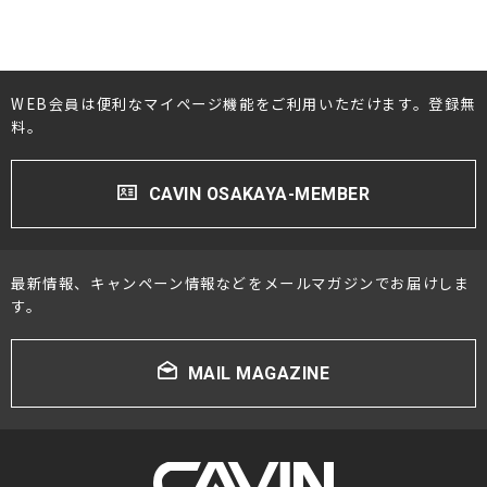
#TANNOY(タンノイ)
#TAD(タッド)
#TEAC(ティアック)
#TIGLON(ティグロン)
#Tecnologia e Cuore(テクノロジアイクオーレ)
WEB会員は便利なマイページ機能をご利用いただけます。登録無
料。
#TOP WING(トップウィング)
#Technics(テクニクス)
#Triode(トライオード)
CAVIN OSAKAYA-MEMBER
#THORENS(トーレンス)
#VERTERE(ヴァルテレ)
#Victor(ビクター)
最新情報、キャンペーン情報などをメールマガジンでお届けしま
す。
#VIVID audio(ビビッドオーディオ)
#YAMAHA(ヤマハ)
#Ypsilon(イプシロン)
MAIL MAGAZINE
#YG acoustics(ワイジーアコースティック)
#Zonotone(ゾノトーン)
#アイシン高丘
#朝日木材加工
#アナログアクセサリー