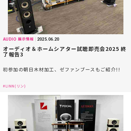
#Mcintosh(マッキントッシュ)
#marantz(マランツ)
#MONITOR AUDIO(モニターオーディオ)
展示情報
AUDIO
2025.06.20
#NAGAOKA(ナガオカ)
#NASPEC(ナスペック)
オーディオ＆ホームシアター試聴即売会2025 終
了報告3
#Ninonyno2(ニーノニーノニ)
初参加の朝日木材加工、ゼファンブースもご紹介!!
#Octave(オクターブ)
#ortofon(オルトフォン)
#Pioneer(パイオニア)
#Paradigm(パラダイム)
#LINN(リン)
#PIEGA(ピエガ)
#PDN(ピーディーエヌ)
#Phasemation(フェーズメーション)
#Playback Designs(プレイバックデザインズ)
#Polk Audio(ポークオーディオ)